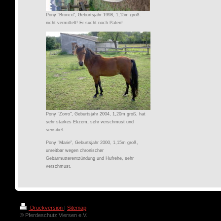
Pony "Bronco", Geburtsjahr 1998, 1,15m groß.
nicht vermittelt! Er sucht noch Paten!
Pony "Zorro", Geburtsjahr 2004, 1,20m groß, hat
sehr starkes Ekzem, sehr verschmust und
sensibel.
Pony "Marie", Geburtsjahr 2000, 1,15m groß,
unreitbar wegen chronischer
Gebärmutterentzündung und Hufrehe, sehr
verschmust.
Druckversion
|
Sitemap
© Pferdeschutz Viersen e.V.