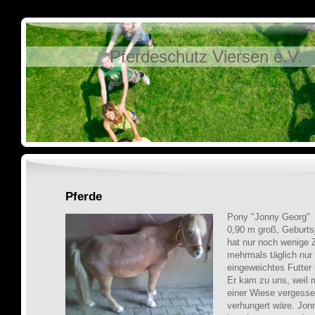
Pferdeschutz Viersen e.V.
Pferde
Pony "Jonny Georg"
0,90 m groß, Geburts
hat nur noch wenige 
mehrmals täglich nur
eingeweichtes Futte
Er kam zu uns, weil 
einer Wiese vergessen
verhungert wäre. Jonn