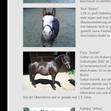
beschaust zu werden
Muli "Bruno"
1,05 m groß Geburtsj
sehr eigen und man b
Mauleselerfahrung um
Am liebsten läuft er 
genießt seine Freihei
beschnitten findet er
Pony "Sultan"
Sultan ist ein Araber
Geburtsjahr 2002 alt
ist tempramentvoll un
eben Araber. Er ist 
Bruno.
Sultan kommt aus ei
musste damals aus 
schnell ein neues Zu
informierte uns und w
Bei der Übernahme war er gerade mal 1,5 Jahre.
Kaltblut "Arthur"