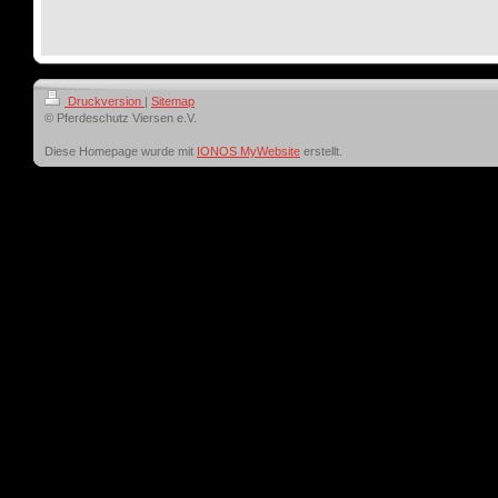
Druckversion
|
Sitemap
© Pferdeschutz Viersen e.V.
Diese Homepage wurde mit
IONOS MyWebsite
erstellt.