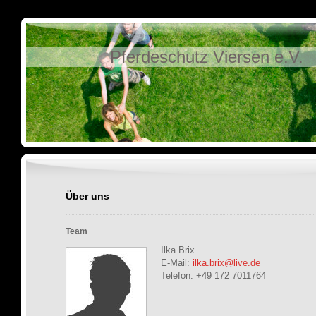
Pferdeschutz Viersen e.V.
Über uns
Team
Ilka Brix
E-Mail:
ilka.brix@live.de
Telefon: +49 172 7011764