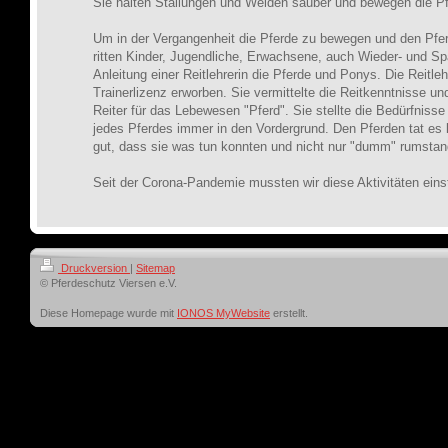
Sie halten Stallungen und Weiden sauber und bewegen die Pf
Um in der Vergangenheit die Pferde zu bewegen und den Pfer
ritten Kinder, Jugendliche, Erwachsene, auch Wieder- und Spä
Anleitung einer Reitlehrerin die Pferde und Ponys. Die Reitleh
Trainerlizenz erworben. Sie vermittelte die Reitkenntnisse und
Reiter für das Lebewesen "Pferd". Sie stellte die Bedürfniss
jedes Pferdes immer in den Vordergrund. Den Pferden tat es k
gut, dass sie was tun konnten und nicht nur "dumm" rumstan
Seit der Corona-Pandemie mussten wir diese Aktivitäten eins
Druckversion
|
Sitemap
© Pferdeschutz Viersen e.V.
Diese Homepage wurde mit
IONOS MyWebsite
erstellt.